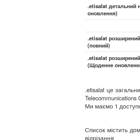
.etisalat детальний
оновлення)
.etisalat розширени
(повний)
.etisalat розширени
(Щоденне оновленн
.etisalat це загаль
Telecommunications Co
Ми маємо 1 доступні 
Список містить дом
відрізання