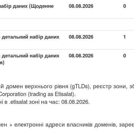
 набір даних (Щоденне
08.08.2026
0
й детальний набір даних
08.08.2026
1
й детальний набір даних
08.08.2026
0
я)
ний домен верхнього рівня (gTLDs), реєстр зони, з
rporation (trading as Etisalat).
в .etisalat зоні на час: 08.08.2026.
ен + електронні адреси власників доменів, заре