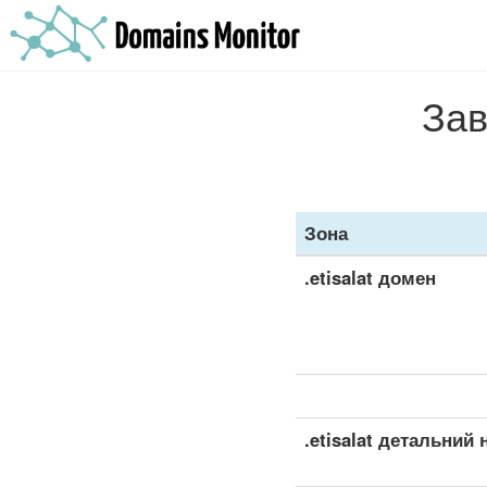
Зав
Зона
.etisalat домен
.etisalat детальний