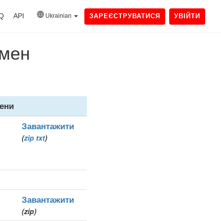
Q
API
Ukrainian
ЗАРЕЄСТРУВАТИСЯ
УВІЙТИ
омен
ени
Завантажити
(
zip
txt
)
Завантажити
(zip)