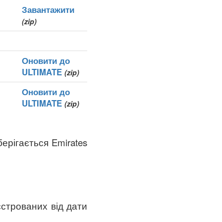
Завантажити
(zip)
Оновити до
ULTIMATE
(zip)
Оновити до
ULTIMATE
(zip)
берігається Emirates
єстрованих від дати