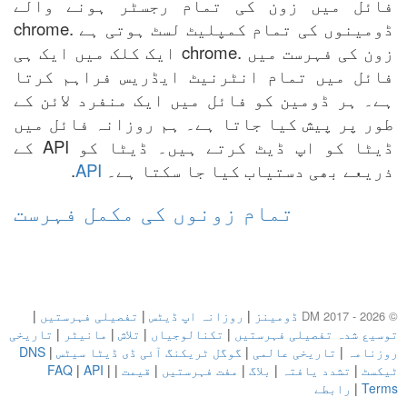
فائل میں زون کی تمام رجسٹر ہونے والے
ڈومینوں کی تمام کمپلیٹ لسٹ ہوتی ہے .chrome
زون کی فہرست میں .chrome ایک کلک میں ایک ہی
فائل میں تمام انٹرنیٹ ایڈریس فراہم کرتا
ہے۔ ہر ڈومین کو فائل میں ایک منفرد لائن کے
طور پر پیش کیا جاتا ہے۔ ہم روزانہ فائل میں
ڈیٹا کو اپ ڈیٹ کرتے ہیں۔ ڈیٹا کو API کے
ذریعے بھی دستیاب کیا جا سکتا ہے۔
API
.
تمام زونوں کی مکمل فہرست
ڈومینز
|
روزانہ اپ ڈیٹس
|
تفصیلی فہرستیں
|
© DM 2017 - 2026
توسیع شدہ تفصیلی فہرستیں
|
تکنالوجیاں
|
تلاش
|
مانیٹر
|
تاریخی
روزنامہ
|
تاریخی عالمی
|
گوگل ٹریکنگ آئی ڈی ڈیٹا سیٹس
|
DNS
ٹیکسٹ
|
تشدد یافتہ
|
بلاگ
|
مفت فہرستیں
|
قیمت
|
|
API
|
FAQ
Terms
|
رابطے