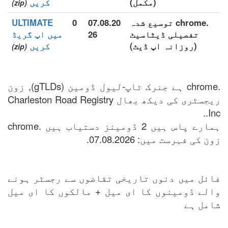
(مکمل)
کریں
(zip)
.chrome توسیع شدہ
07.08.20
0
ULTIMATE
تفصیلی ڈیٹاسیٹ
26
میں اپ گریڈ
(روزانہ اپ ڈیٹ)
کریں
(zip)
.chrome ہے جنرک ٹاپ-لیول ڈومین (gTLDs), زون
ریجسٹری کی دیکھ بھال Charleston Road Registry
Inc..
ہمارے پاس ہیں 2 ڈومینز دستیاب ہیں .chrome
زون کی فہرست میں: 07.08.2026.
فائل میں دنوں تاریخی تقاضوں سے رجسٹر ہونے
والے ڈومینوں کا ای میل + مالکوں کا ای میل
شامل ہے