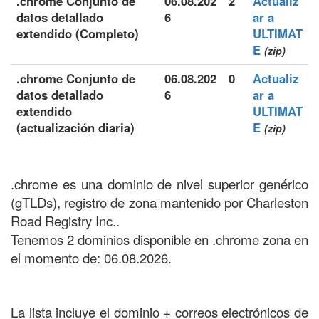
.chrome Conjunto de
06.08.202
2
Actualiz
datos detallado
6
ar a
extendido (Completo)
ULTIMAT
E
(zip)
.chrome Conjunto de
06.08.202
0
Actualiz
datos detallado
6
ar a
extendido
ULTIMAT
(actualización diaria)
E
(zip)
.chrome es una dominio de nivel superior genérico
(gTLDs), registro de zona mantenido por Charleston
Road Registry Inc..
Tenemos 2 dominios disponible en .chrome zona en
el momento de: 06.08.2026.
La lista incluye el dominio + correos electrónicos de