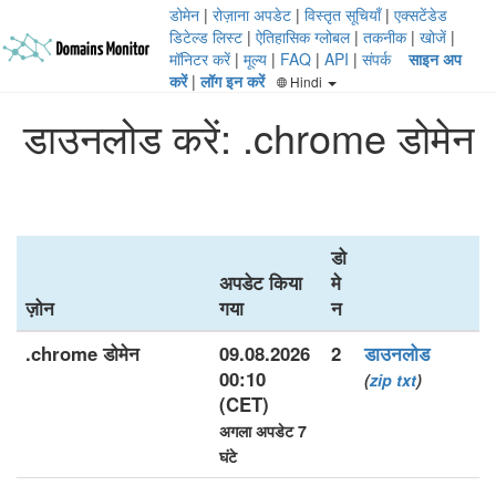
डोमेन
|
रोज़ाना अपडेट
|
विस्तृत सूचियाँ
|
एक्सटेंडेड
डिटेल्ड लिस्ट
|
ऐतिहासिक ग्लोबल
|
तकनीक
|
खोजें
|
मॉनिटर करें
|
मूल्य
|
FAQ
|
API
|
संपर्क
साइन अप
करें
|
लॉग इन करें
Hindi
डाउनलोड करें: .chrome डोमेन
डो
अपडेट किया
मे
ज़ोन
गया
न
.chrome डोमेन
09.08.2026
2
डाउनलोड
00:10
(
zip
txt
)
(CET)
अगला अपडेट 7
घंटे