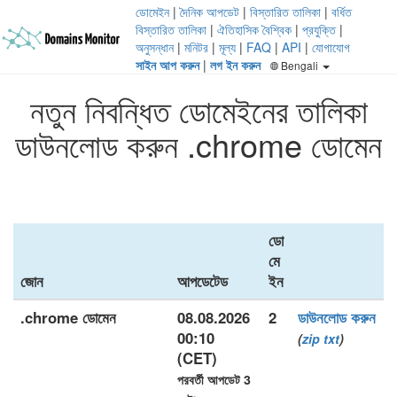
ডোমেইন
|
দৈনিক আপডেট
|
বিস্তারিত তালিকা
|
বর্ধিত
বিস্তারিত তালিকা
|
ঐতিহাসিক বৈশ্বিক
|
প্রযুক্তি
|
অনুসন্ধান
|
মনিটর
|
মূল্য
|
FAQ
|
API
|
যোগাযোগ
সাইন আপ করুন
|
লগ ইন করুন
Bengali
নতুন নিবন্ধিত ডোমেইনের তালিকা
ডাউনলোড করুন .chrome ডোমেন
ডো
মে
জোন
আপডেটেড
ইন
.chrome ডোমেন
08.08.2026
2
ডাউনলোড করুন
00:10
(
zip
txt
)
(CET)
পরবর্তী আপডেট 3