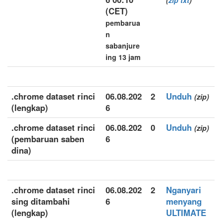
(
zip
txt
)
(CET)
pembarua
n
sabanjure
ing 13 jam
.chrome dataset rinci
06.08.202
2
Unduh
(zip)
(lengkap)
6
.chrome dataset rinci
06.08.202
0
Unduh
(zip)
(pembaruan saben
6
dina)
.chrome dataset rinci
06.08.202
2
Nganyari
sing ditambahi
6
menyang
(lengkap)
ULTIMATE