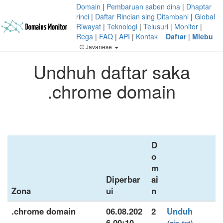
Domain
|
Pembaruan saben dina
|
Dhaptar
rinci
|
Daftar Rincian sing Ditambahi
|
Global
Riwayat
|
Teknologi
|
Telusuri
|
Monitor
|
Rega
|
FAQ
|
API
|
Kontak
Daftar
|
Mlebu
Javanese
Undhuh daftar saka
.chrome domain
D
o
m
Diperbar
ai
Zona
ui
n
.chrome domain
06.08.202
2
Unduh
6 00:10