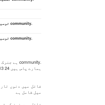
.munity
.munity
.community ہے جنرک ٹاپ-لیول ڈومین (gTLDs), زون ریجسٹری کی دیکھ بھال Binky Moon.
ہمارے پاس ہیں 24 913 ڈومینز دستیاب ہیں .community زون کی فہرست میں: 08.08.2026.
فائل میں دنوں تاری
میل شامل ہے