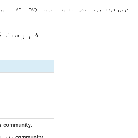
ڈومین ڈیٹا بیس
تلاش
مانیٹر
قیمت
FAQ
API
رابط
فہرست ڈاؤنلو
.community تفصیلی ڈیٹاسیٹ (مکمل)
.mmunity