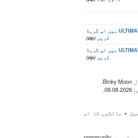
ULTIMATE میں اپ گریڈ
کریں
(zip)
ULTIMATE میں اپ گریڈ
کریں
(zip)
یل + مالکوں کا ای
فائل میں زون کی تمام رجسٹر ہونے والے ڈومینوں کی تمام کمپلیٹ لسٹ ہوتی ہے .community