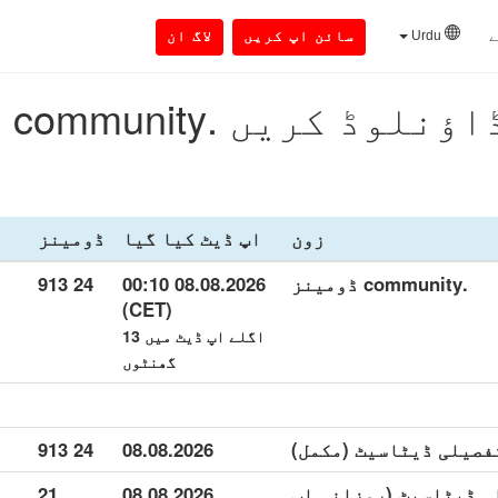
ے
Urdu
سائن اپ کریں
لاگ ان
ڈ کریں .community ڈومینز
زون
اپ ڈیٹ کیا گیا
ڈومینز
.community ڈومینز
08.08.2026 00:10
24 913
(CET)
اگلے اپ ڈیٹ میں 13
گھنٹوں
24 913
08.08.2026
co تفصیلی ڈیٹاسیٹ (روزانہ اپ
08.08.2026
21