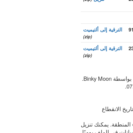
الترقية إلى ألتيميت
(zip)
2
الترقية إلى ألتيميت
(zip)
ريخ الانقطاع
الملف يحتوي على القائمة الأكثر اكتمالاً لجميع النطاقات المسجلة في .community المنطقة. يمكنك تنزيل
يث البيانات في الملف يوميًا.