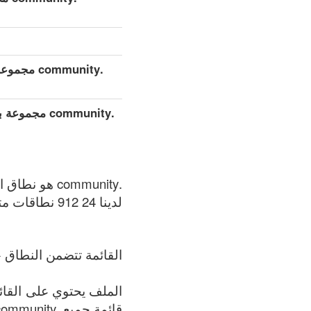
.community مجموعة بيانات مفصلة موسعة (كامل)
.community م
.community هو نطاق الأعلى العام (gTLDs), سجل المنطقة الذي يتم الحفاظ عليه بواسطة Binky Moon.
لدينا 24 912 نطاقات متوفر في .community المنطقة في الوقت الحالي: 07.08.2026.
القائمة تتضمن النطاق +