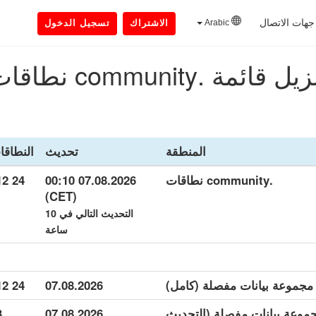
جهات الاتصال
Arabic
الاشتراك
تسجيل الدخول
يل قائمة .community نطاقات
المنطقة
تحديث
النطاقا
.community نطاقات
07.08.2026 00:10
24 912
(CET)
التحديث التالي في 10
ساعة
24 912
07.08.2026
communi مجموعة بيانات مفصلة (التحديث
07.08.2026
3