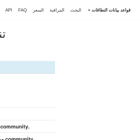
قواعد بيانات النطاقات
البحث
المراقبة
السعر
FAQ
API
تنز
.community مجموعة بيانات مفصلة (كامل)
.ty