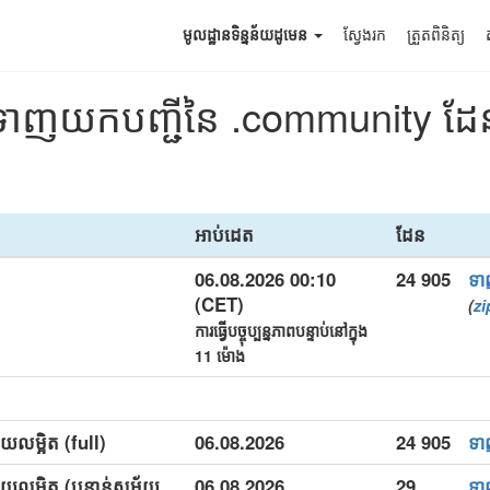
មូលដ្ឋានទិន្នន័យដូមេន
ស្វែងរក
ត្រួតពិនិត្យ
ទាញយកបញ្ជីនៃ .community ដែ
អាប់ដេត
ដែន
06.08.2026 00:10
24 905
ទ
(CET)
(
zi
ការធ្វើបច្ចុប្បន្នភាពបន្ទាប់នៅក្នុង
11 ម៉ោង
យលម្អិត (full)
06.08.2026
24 905
ទ
យលម្អិត (បន្ទាន់សម័យ
06.08.2026
29
ទ