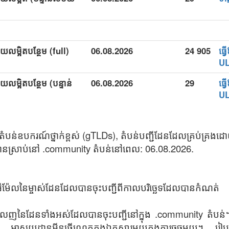
យលម្អិតបន្ថែម (full)
06.08.2026
24 905
ធ្
U
លម្អិតបន្ថែម (បន្ទាន់
06.08.2026
29
ធ្
U
ំបន់ឧបករណ៍ថ្នាក់ខ្ពស់ (gTLDs), តំបន់បញ្ជីដែនដែលគ្រប់គ្រង
នស្រាប់នៅ .community តំបន់នៅពេល: 06.08.2026.
 អ៊ីម៉ែលនៃម្ចាស់ដែនដែលបានចុះបញ្ជីពីកាលបរិច្ឆេទដែលបានកំណត់
េញនៃដែនទាំងអស់ដែលបានចុះបញ្ជីនៅក្នុង .community តំបន់
ាសយដ្ឋានអ៊ីនធើណេតក្នុងឯកសារមួយក្នុងការចុចមួយ។ រៀបរាប់ន