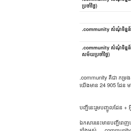
ប្រចាំថ្ងៃ)
.community សំណុំទិន្នន័
.community សំណុំទិន្នន័យ
សម័យប្រចាំថ្ងៃ)
.community គឺជា កម្រងត
យើងមាន 24 905 ដែន មា
បញ្ជីនេះរួមបញ្ចូលដែន +
ឯកសារនេះមានបញ្ជីពេញល
ទាំងអស់ .community អ