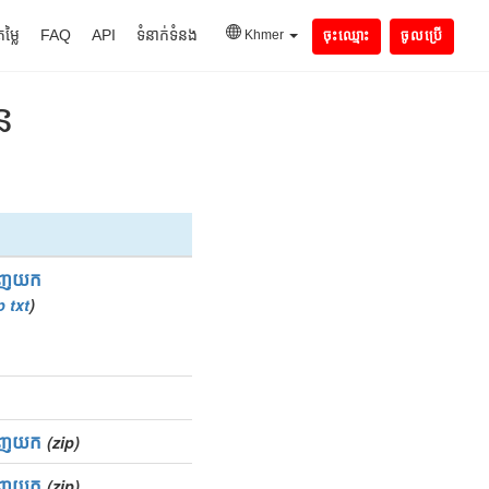
តម្លៃ
FAQ
API
ទំនាក់ទំនង
Khmer
ចុះឈ្មោះ
ចូលប្រើ
ន
ាញយក
p
txt
)
ាញយក
(zip)
ាញយក
(zip)