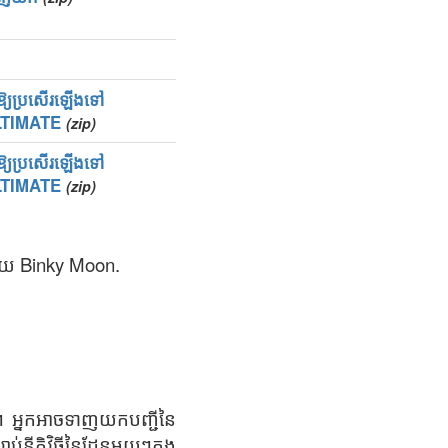
វើឱ្យប្រសើរឡើងទៅ
LTIMATE
(zip)
វើឱ្យប្រសើរឡើងទៅ
LTIMATE
(zip)
ដោយ Binky Moon.
។ អ្នកអាចទាញយកបញ្ជីនៃ
ីតិវិធីនៃដែនមួយៗក្នុង