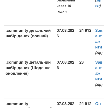
оновлення
(
zip
через 16
txt
)
годин
.community детальний
07.08.202
24 912
Зав
набір даних (повний)
6
ант
аж
ити
(zip)
.community детальний
07.08.202
23
Зав
набір даних (Щоденне
6
ант
оновлення)
аж
ити
(zip)
.community
07.08.202
24 912
Он