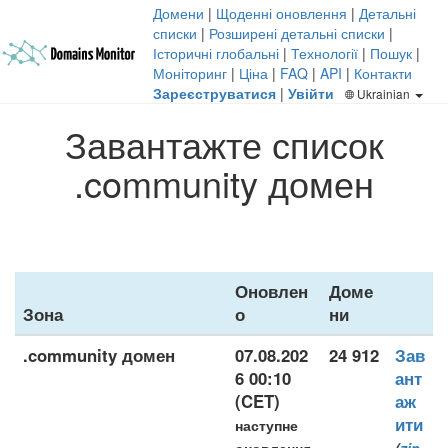
Домени
|
Щоденні оновлення
|
Детальні
списки
|
Розширені детальні списки
|
Історичні глобальні
|
Технології
|
Пошук
|
Моніторинг
|
Ціна
|
FAQ
|
API
|
Контакти
Зареєструватися
|
Увійти
Ukrainian
Завантажте список
.community домен
Оновлен
Доме
Зона
о
ни
.community домен
07.08.202
24 912
Зав
6 00:10
ант
(CET)
аж
ити
наступне