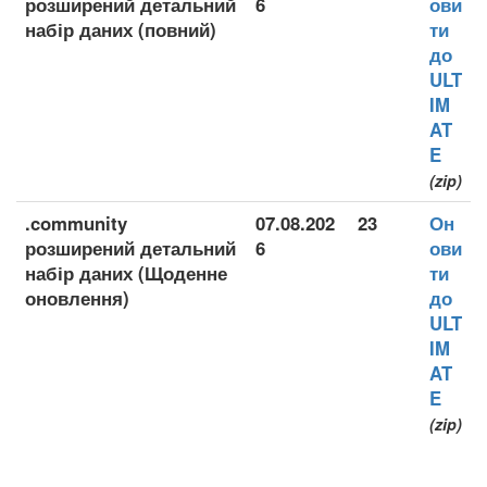
розширений детальний
6
ови
набір даних (повний)
ти
до
ULT
IM
AT
E
(zip)
.community
07.08.202
23
Он
розширений детальний
6
ови
набір даних (Щоденне
ти
оновлення)
до
ULT
IM
AT
E
(zip)