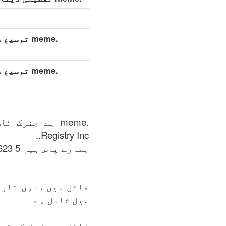
.meme توس
.meme توس
Registry Inc..
ہمارے پاس ہیں 5 623 ڈومینز دستیاب ہیں .meme زون کی فہرست میں: 07.08.2026.
فائل میں دنوں تاری
میل شامل ہے