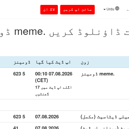
ے
Urdu
سائن اپ کریں
لاگ ان
ؤنلوڈ کریں .meme ڈومینز
زون
اپ ڈیٹ کیا گیا
ڈومینز
.meme ڈومینز
07.08.2026 00:10
5 623
(CET)
اگلے اپ ڈیٹ میں 17
گھنٹوں
5 623
07.08.2026
41
07.08.2026