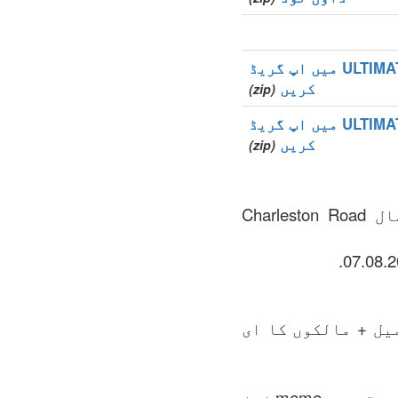
ULTIMATE میں اپ گریڈ
کریں
(zip)
ULTIMATE میں اپ گریڈ
کریں
(zip)
.meme ہے جنرک ٹاپ-لیول ڈومین (gTLDs), زون ریجسٹری کی دیکھ بھال Charleston Road
یل + مالکوں کا ای
فائل میں زون کی تمام رجسٹر ہونے والے ڈومینوں کی تمام کمپلیٹ لسٹ ہوتی ہے .meme زون