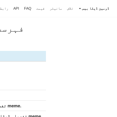
ڈومین ڈیٹا بیس
تلاش
مانیٹر
قیمت
FAQ
API
رابط
فہرست ڈا
.meme تفصیلی ڈیٹاسیٹ (مکمل)
.meme تفصیلی ڈیٹاسیٹ (روزانہ اپ ڈیٹ)