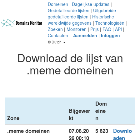
Domeinen
|
Dagelijkse updates
|
Gedetailleerde lijsten
|
Uitgebreide
gedetailleerde lijsten
|
Historische
wereldwijde gegevens
|
Technologieën
|
Zoeken
|
Monitoren
|
Prijs
|
FAQ
|
API
|
Contacten
Aanmelden
|
Inloggen
Dutch
Download de lijst van
.meme domeinen
Dom
Bijgewer
eine
Zone
kt
n
.meme domeinen
07.08.20
5 623
Downlo
26 00:10
aden