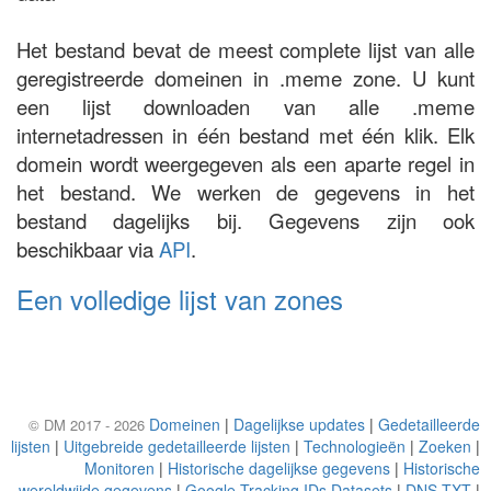
Het bestand bevat de meest complete lijst van alle
geregistreerde domeinen in .meme zone. U kunt
een lijst downloaden van alle .meme
internetadressen in één bestand met één klik. Elk
domein wordt weergegeven als een aparte regel in
het bestand. We werken de gegevens in het
bestand dagelijks bij. Gegevens zijn ook
beschikbaar via
API
.
Een volledige lijst van zones
Domeinen
|
Dagelijkse updates
|
Gedetailleerde
© DM 2017 - 2026
lijsten
|
Uitgebreide gedetailleerde lijsten
|
Technologieën
|
Zoeken
|
Monitoren
|
Historische dagelijkse gegevens
|
Historische
wereldwijde gegevens
|
Google Tracking IDs Datasets
|
DNS TXT
|