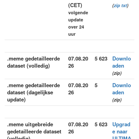
(CET)
(
zip
txt
)
volgende
update
over 24
uur
.meme gedetailleerde
07.08.20
5 623
Downlo
dataset (volledig)
26
aden
(zip)
.meme gedetailleerde
07.08.20
5
Downlo
dataset (dagelijkse
26
aden
update)
(zip)
.meme uitgebreide
07.08.20
5 623
Upgrad
gedetailleerde dataset
26
e naar
(volledig)
ULTIMA