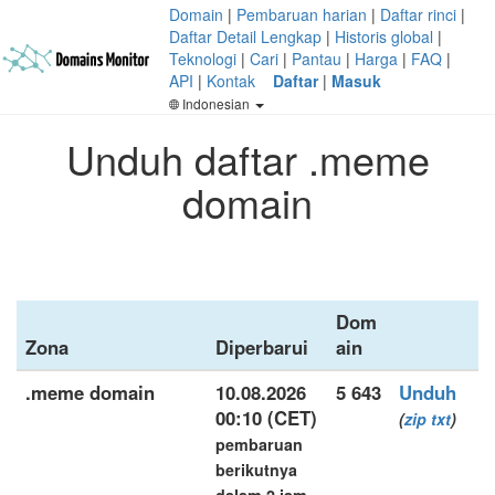
Domain
|
Pembaruan harian
|
Daftar rinci
|
Daftar Detail Lengkap
|
Historis global
|
Teknologi
|
Cari
|
Pantau
|
Harga
|
FAQ
|
API
|
Kontak
Daftar
|
Masuk
Indonesian
Unduh daftar .meme
domain
Dom
Zona
Diperbarui
ain
.meme domain
10.08.2026
5 643
Unduh
00:10 (CET)
(
zip
txt
)
pembaruan
berikutnya