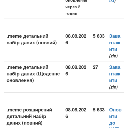
оновлення
txt
)
через 2
годин
.meme детальний
08.08.202
5 633
Зава
набір даних (повний)
6
нтаж
ити
(zip)
.meme детальний
08.08.202
27
Зава
набір даних (Щоденне
6
нтаж
оновлення)
ити
(zip)
.meme розширений
08.08.202
5 633
Онов
детальний набір
6
ити
даних (повний)
до