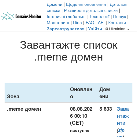
Домени
|
Щоденні оновлення
|
Детальні
списки
|
Розширені детальні списки
|
Історичні глобальні
|
Технології
|
Пошук
|
Моніторинг
|
Ціна
|
FAQ
|
API
|
Контакти
Зареєструватися
|
Увійти
Ukrainian
Завантажте список
.meme домен
Оновлен
Дом
Зона
о
ени
.meme домен
08.08.202
5 633
Зава
6 00:10
нтаж
(CET)
ити
наступне
(
zip