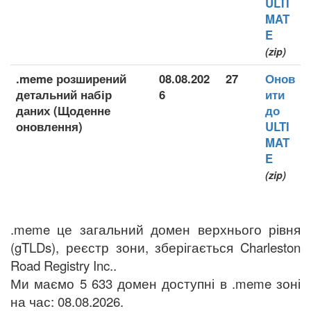
ULTI
MAT
E
(zip)
.meme розширений
08.08.202
27
Онов
детальний набір
6
ити
даних (Щоденне
до
оновлення)
ULTI
MAT
E
(zip)
.meme це загальний домен верхнього рівня
(gTLDs), реєстр зони, зберігається Charleston
Road Registry Inc..
Ми маємо 5 633 домен доступні в .meme зоні
на час: 08.08.2026.