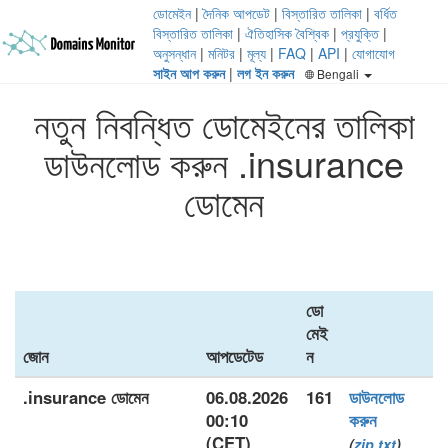
ডোমেইন
|
দৈনিক আপডেট
|
বিস্তারিত তালিকা
|
বর্ধিত
বিস্তারিত তালিকা
|
ঐতিহাসিক বৈশ্বিক
|
প্রযুক্তি
|
অনুসন্ধান
|
মনিটর
|
মূল্য
|
FAQ
|
API
|
যোগাযোগ
সাইন আপ করুন
|
লগ ইন করুন
Bengali
নতুন নিবন্ধিত ডোমেইনের তালিকা
ডাউনলোড করুন .insurance
ডোমেন
ডো
মেই
জোন
আপডেটেড
ন
.insurance ডোমেন
06.08.2026
161
ডাউনলোড
00:10
করুন
(CET)
(
zip
txt
)