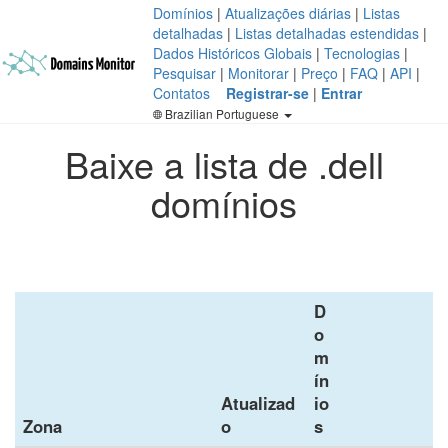
Domínios
|
Atualizações diárias
|
Listas
detalhadas
|
Listas detalhadas estendidas
|
Dados Históricos Globais
|
Tecnologias
|
Pesquisar
|
Monitorar
|
Preço
|
FAQ
|
API
|
Contatos
Registrar-se
|
Entrar
Brazilian Portuguese
Baixe a lista de .dell
domínios
D
o
m
ín
Atualizad
io
Zona
o
s