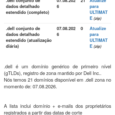
.dell conjunto de
07.08.202
21
Atualize
dados detalhado
6
para
estendido (completo)
ULTIMAT
E
(zip)
.dell conjunto de
07.08.202
0
Atualize
dados detalhado
6
para
estendido (atualização
ULTIMAT
diária)
E
(zip)
.dell é um domínio genérico de primeiro nível
(gTLDs), registro de zona mantido por Dell Inc..
Nós temos 21 domínios disponível em .dell zona no
momento de: 07.08.2026.
A lista inclui domínio + e-mails dos proprietários
registrados a partir das datas de corte