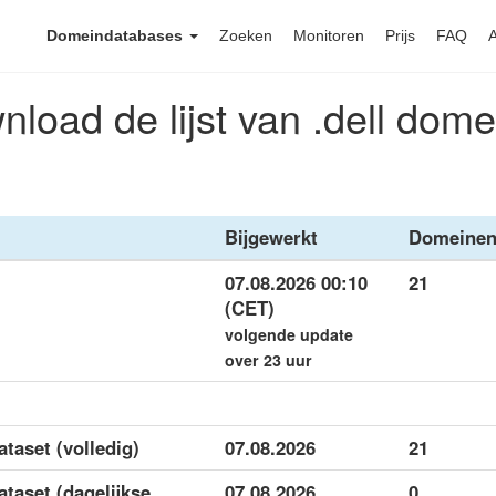
Domeindatabases
Zoeken
Monitoren
Prijs
FAQ
load de lijst van .dell dom
Bijgewerkt
Domeine
07.08.2026 00:10
21
(CET)
volgende update
over 23 uur
ataset (volledig)
07.08.2026
21
ataset (dagelijkse
07.08.2026
0