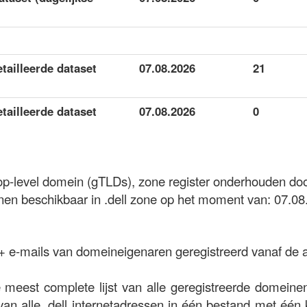
etailleerde dataset
07.08.2026
21
etailleerde dataset
07.08.2026
0
top-level domein (gTLDs), zone register onderhouden door
n beschikbaar in .dell zone op het moment van: 07.08
 + e-mails van domeineigenaren geregistreerd vanaf de 
meest complete lijst van alle geregistreerde domeinen
van alle .dell internetadressen in één bestand met één 