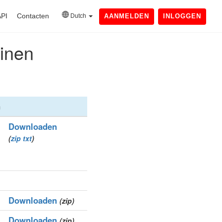
API
Contacten
Dutch
AANMELDEN
INLOGGEN
einen
n
Downloaden
(
zip
txt
)
Downloaden
(zip)
Downloaden
(zip)