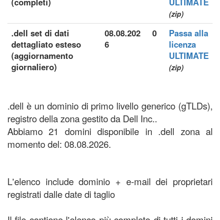
(completi)
ULTIMATE
(zip)
.dell set di dati
08.08.202
0
Passa alla
dettagliato esteso
6
licenza
(aggiornamento
ULTIMATE
giornaliero)
(zip)
.dell è un dominio di primo livello generico (gTLDs),
registro della zona gestito da Dell Inc..
Abbiamo 21 domini disponibile in .dell zona al
momento del: 08.08.2026.
L'elenco include dominio + e-mail dei proprietari
registrati dalle date di taglio
Il file contiene l'elenco più completo di tutti i domini