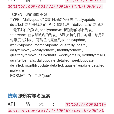
https://domains-
monitor.com/api/v1/TOKEN/TYPE/FORMAT/
TOKEN - 您的訪問令牌
TYPE - "dailyupdate" 新註冊域名的列表, "dailyupdate-
detailed" 新註冊域名的 IP 和國家信息, "dailyemails" 新域名
+ 電子郵件的列表, "dailyremove" 新刪除的域名列表,
"malware" 被攻擊域名的列表。API 支持每日、每週、每月和
每季度的列表。 可能值的完整列表: dailyupdate,
weeklyupdate, monthlyupdate, quarterlyupdate,
dailyremove, weeklyremove, monthlyremove,
quarterlyremove, dailyemails, weeklyemails, monthlyemails,
quarterlyemails, dailyupdate-detailed, weeklyupdate-
detailed, monthlyupdate-detailed, quarterlyupdate-detailed,
malware
FORMAT - "xml" 或 "json"
搜索
按所有域名搜索
API 請求:
https://domains-
monitor.com/api/v1/TOKEN/search/ZONE/Q