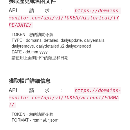
獲取歷史域名的文件
API 請求:
https://domains-
monitor.com/api/v1/TOKEN/historical/TY
PE/DATE/
TOKEN - 您的訪問令牌
TYPE - domains, detailed, dailyupdate, dailyemails,
dailyremove, dailydetailed 或 dailyextended
DATE - dd.mm.yyyy
請使用上面調用中的類型和日期.
獲取帳戶詳細信息
API 請求:
https://domains-
monitor.com/api/v1/TOKEN/account/FORMA
T/
TOKEN - 您的訪問令牌
FORMAT - "xml" 或 "json"