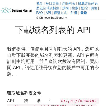
域名
|
每日更新
|
詳細列表
|
擴展詳細列表
|
歷史全球資料集
|
技術
|
搜索
|
監控
|
價格
|
FAQ
|
API
|
聯繫方式
註冊
|
登錄
Chinese Traditional
下載域名列表的 API
我們提供一個簡單且功能強大的 API，您可以
自動下載完整的域名列表和更新。API 在所有
計劃中均可用，並且查詢次數沒有限制。要訪
問 API，請使用註冊後在您的帳戶中可用的令
牌。.
獲取域名列表文件
API 請求:
https://domains-