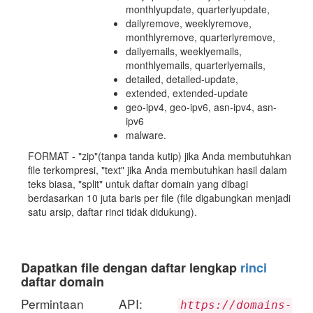
monthlyupdate, quarterlyupdate,
dailyremove, weeklyremove,
monthlyremove, quarterlyremove,
dailyemails, weeklyemails,
monthlyemails, quarterlyemails,
detailed, detailed-update,
extended, extended-update
geo-ipv4, geo-ipv6, asn-ipv4, asn-
ipv6
malware.
FORMAT - "zip"(tanpa tanda kutip) jika Anda membutuhkan
file terkompresi, "text" jika Anda membutuhkan hasil dalam
teks biasa, "split" untuk daftar domain yang dibagi
berdasarkan 10 juta baris per file (file digabungkan menjadi
satu arsip, daftar rinci tidak didukung).
Dapatkan file dengan daftar lengkap
rinci
daftar domain
Permintaan API:
https://domains-