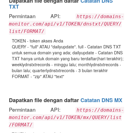
Dapatkan file dengan daftar
Catatan DNS
TXT
Permintaan API:
https://domains-
monitor.com/api/v1/TOKEN/dnstxt/QUERY/
list/FORMAT/
TOKEN - token akses Anda
QUERY - "full" ATAU "dailyupdate". full - Catatan DNS TXT
untuk semua domain yang ada; dailyupdate - Catatan DNS
TXT hanya untuk domain yang baru terdaftar(hari terakhir);
weeklydnstxtrecords - minggu lalu; monthlydnstxtrecords -
bulan lalu; quarterlydnstxtrecords - 3 bulan terakhir
FORMAT - "zip" ATAU "text"
Dapatkan file dengan daftar
Catatan DNS MX
Permintaan API:
https://domains-
monitor.com/api/v1/TOKEN/mx/QUERY/list
/FORMAT/