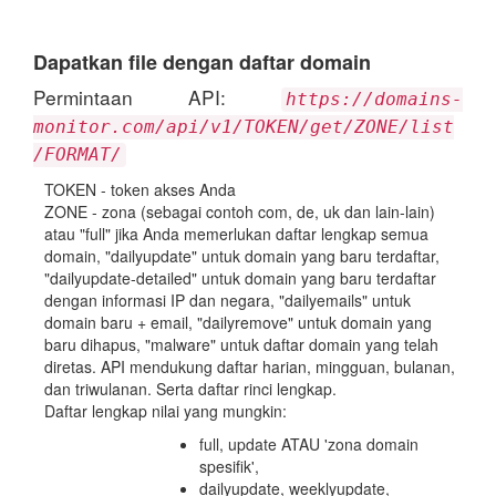
Dapatkan file dengan daftar domain
Permintaan API:
https://domains-
monitor.com/api/v1/TOKEN/get/ZONE/list
/FORMAT/
TOKEN - token akses Anda
ZONE - zona (sebagai contoh com, de, uk dan lain-lain)
atau "full" jika Anda memerlukan daftar lengkap semua
domain, "dailyupdate" untuk domain yang baru terdaftar,
"dailyupdate-detailed" untuk domain yang baru terdaftar
dengan informasi IP dan negara, "dailyemails" untuk
domain baru + email, "dailyremove" untuk domain yang
baru dihapus, "malware" untuk daftar domain yang telah
diretas. API mendukung daftar harian, mingguan, bulanan,
dan triwulanan. Serta daftar rinci lengkap.
Daftar lengkap nilai yang mungkin:
full, update ATAU 'zona domain
spesifik',
dailyupdate, weeklyupdate,