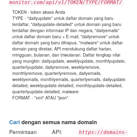
monitor.com/api/v1/TOKEN/TYPE/FORMAT/
TOKEN - token akses Anda
TYPE - "dailyupdate" untuk daftar domain yang baru
terdaftar, "dailyupdate-detailed" untuk domain yang baru
terdaftar dengan informasi IP dan negara, "dailyemails"
untuk daftar domain baru + E-mail, "dailyremove" untuk
daftar domain yang baru dihapus, "malware" untuk daftar
domain yang diretas. API mendukung daftar harian,
mingguan, bulanan, dan triwulanan. Daftar lengkap nilai
yang mungkin: dailyupdate, weeklyupdate, monthlyupdate,
quarterlyupdate, dailyremove, weeklyremove,
monthlyremove, quarterlyremove, dailyemails,
weeklyemails, monthlyemails, quarterlyemails, dailyupdate-
detailed, weeklyupdate-detailed, monthlyupdate-detailed,
quarterlyupdate-detailed, malware
FORMAT - "xml" ATAU "json"
Cari
dengan semua nama domain
Permintaan API:
https://domains-