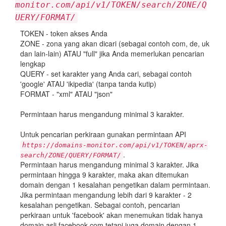
monitor.com/api/v1/TOKEN/search/ZONE/Q
UERY/FORMAT/
TOKEN - token akses Anda
ZONE - zona yang akan dicari (sebagai contoh com, de, uk
dan lain-lain) ATAU "full" jika Anda memerlukan pencarian
lengkap
QUERY - set karakter yang Anda cari, sebagai contoh
'google' ATAU 'ikipedia' (tanpa tanda kutip)
FORMAT - "xml" ATAU "json"
Permintaan harus mengandung minimal 3 karakter.
Untuk pencarian perkiraan gunakan permintaan API
https://domains-monitor.com/api/v1/TOKEN/aprx-
.
search/ZONE/QUERY/FORMAT/
Permintaan harus mengandung minimal 3 karakter. Jika
permintaan hingga 9 karakter, maka akan ditemukan
domain dengan 1 kesalahan pengetikan dalam permintaan.
Jika permintaan mengandung lebih dari 9 karakter - 2
kesalahan pengetikan. Sebagai contoh, pencarian
perkiraan untuk 'facebook' akan menemukan tidak hanya
domain asli facebook.com tetapi juga domain dengan 1