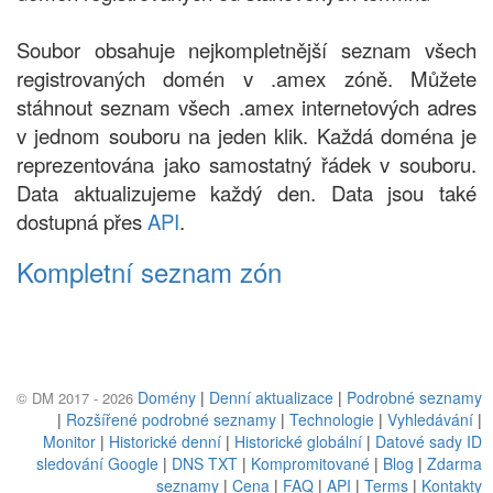
Soubor obsahuje nejkompletnější seznam všech
registrovaných domén v .amex zóně. Můžete
stáhnout seznam všech .amex internetových adres
v jednom souboru na jeden klik. Každá doména je
reprezentována jako samostatný řádek v souboru.
Data aktualizujeme každý den. Data jsou také
dostupná přes
API
.
Kompletní seznam zón
Domény
|
Denní aktualizace
|
Podrobné seznamy
© DM 2017 - 2026
|
Rozšířené podrobné seznamy
|
Technologie
|
Vyhledávání
|
Monitor
|
Historické denní
|
Historické globální
|
Datové sady ID
sledování Google
|
DNS TXT
|
Kompromitované
|
Blog
|
Zdarma
seznamy
|
Cena
|
FAQ
|
API
|
Terms
|
Kontakty