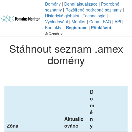
Domény
|
Denní aktualizace
|
Podrobné
seznamy
|
Rozšířené podrobné seznamy
|
Historické globální
|
Technologie
|
Vyhledávání
|
Monitor
|
Cena
|
FAQ
|
API
|
Kontakty
Registrace
|
Přihlášení
Czech
Stáhnout seznam .amex
domény
D
o
m
é
Aktualiz
n
Zóna
ováno
y