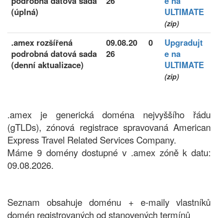
podrobná datová sada
26
e na
(úplná)
ULTIMATE
(zip)
.amex rozšířená
09.08.20
0
Upgradujt
podrobná datová sada
26
e na
(denní aktualizace)
ULTIMATE
(zip)
.amex je generická doména nejvyššího řádu
(gTLDs), zónová registrace spravovaná American
Express Travel Related Services Company.
Máme 9 domény dostupné v .amex zóně k datu:
09.08.2026.
Seznam obsahuje doménu + e-maily vlastníků
domén registrovaných od stanovených termínů