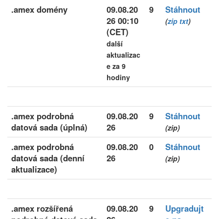
.amex domény
09.08.20
9
Stáhnout
26 00:10
(
zip
txt
)
(CET)
další
aktualizac
e za 9
hodiny
.amex podrobná
09.08.20
9
Stáhnout
datová sada (úplná)
26
(zip)
.amex podrobná
09.08.20
0
Stáhnout
datová sada (denní
26
(zip)
aktualizace)
.amex rozšířená
09.08.20
9
Upgradujt