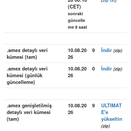
(
zip
txt
)
(CET)
sonraki
güncelle
me 8 saat
.amex detaylı veri
10.08.20
9
İndir
(zip)
kümesi (tam)
26
.amex detaylı veri
10.08.20
0
İndir
(zip)
kümesi (günlük
26
güncelleme)
.amex genişletilmiş
10.08.20
9
ULTIMAT
detaylı veri kümesi
26
E'e
(tam)
yükseltin
(zip)