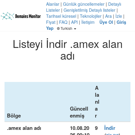
Alanlar
|
Günlük güncellemeler
|
Detaylı
Listeler
|
Genişletilmiş Detaylı listeler
|
Tarihsel küresel
|
Teknolojiler
|
Ara
|
İzle
|
Fiyat
|
FAQ
|
API
|
İletişim
Üye Ol
|
Giriş
Yap
Turkish
Listeyi İndir .amex alan
adı
A
la
nl
Güncell
a
Bölge
enmiş
r
.amex alan adı
10.08.20
9
İndir
26 00:10