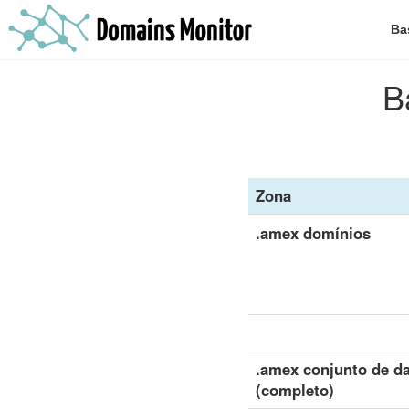
Ba
B
Zona
.amex domínios
.amex conjunto de d
(completo)