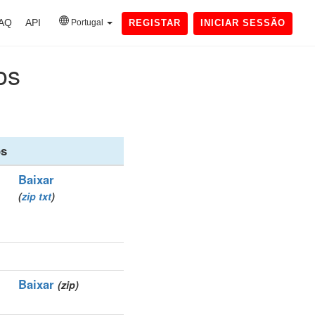
AQ
API
Portugal
REGISTAR
INICIAR SESSÃO
os
os
Baixar
(
zip
txt
)
Baixar
(zip)