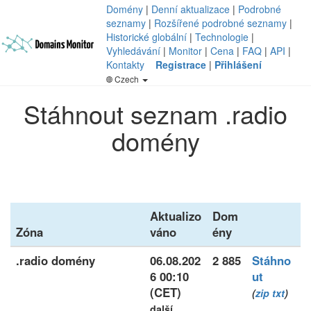
Domény
|
Denní aktualizace
|
Podrobné
seznamy
|
Rozšířené podrobné seznamy
|
Historické globální
|
Technologie
|
Vyhledávání
|
Monitor
|
Cena
|
FAQ
|
API
|
Kontakty
Registrace
|
Přihlášení
Czech
Stáhnout seznam .radio
domény
Aktualizo
Dom
Zóna
váno
ény
.radio domény
06.08.202
2 885
Stáhno
6 00:10
ut
(CET)
(
zip
txt
)
další