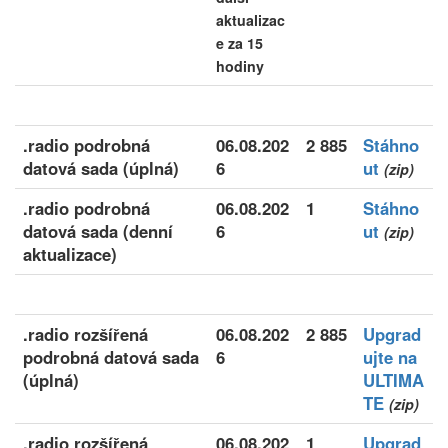
aktualizac
e za 15
hodiny
.radio podrobná
06.08.202
2 885
Stáhno
datová sada (úplná)
6
ut
(zip)
.radio podrobná
06.08.202
1
Stáhno
datová sada (denní
6
ut
(zip)
aktualizace)
.radio rozšířená
06.08.202
2 885
Upgrad
podrobná datová sada
6
ujte na
(úplná)
ULTIMA
TE
(zip)
.radio rozšířená
06.08.202
1
Upgrad