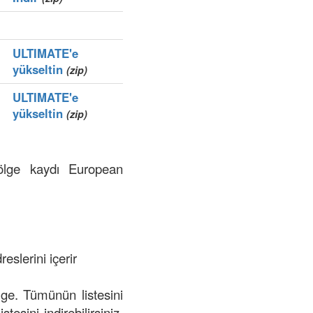
ULTIMATE'e
yükseltin
(zip)
ULTIMATE'e
yükseltin
(zip)
bölge kaydı European
eslerini içerir
ölge. Tümünün listesini
tesini indirebilirsiniz.