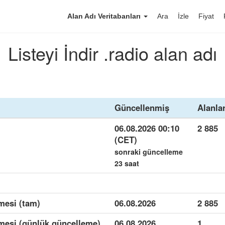
Alan Adı Veritabanları
Ara
İzle
Fiyat
Listeyi İndir .radio alan adı
Güncellenmiş
Alanla
06.08.2026 00:10
2 885
(CET)
sonraki güncelleme
23 saat
ümesi (tam)
06.08.2026
2 885
ümesi (günlük güncelleme)
06.08.2026
1