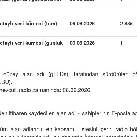
detaylı veri kümesi (tam)
06.08.2026
2 885
detaylı veri kümesi (günlük
06.08.2026
1
t düzey alan adı (gTLDs), tarafından sürdürülen 
EBU).
mevcut .radio zamanında: 06.08.2026.
den itibaren kaydedilen alan adı + sahiplerinin E-posta adr
tüm alan adlarının en kapsamlı listesini içerir .radio b
 Tek bir tıklamayla tek bir dosyada İnternet adreslerinin lis