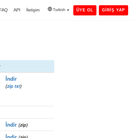
FAQ
API
İletişim
Turkish
ÜYE OL
GIRIŞ YAP
r
İndir
(
zip
txt
)
İndir
(zip)
İndir
(zip)