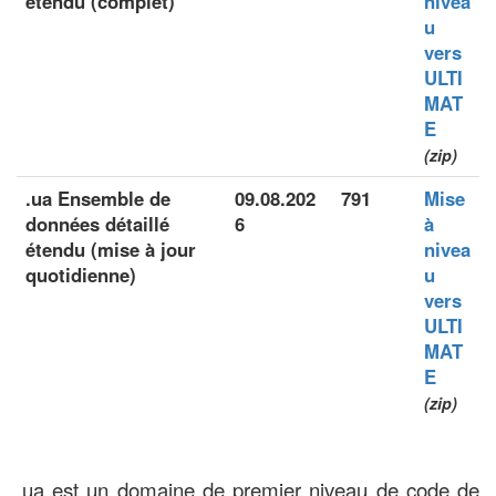
étendu (complet)
nivea
u
vers
ULTI
MAT
E
(zip)
.ua Ensemble de
09.08.202
791
Mise
données détaillé
6
à
étendu (mise à jour
nivea
quotidienne)
u
vers
ULTI
MAT
E
(zip)
.ua est un domaine de premier niveau de code de