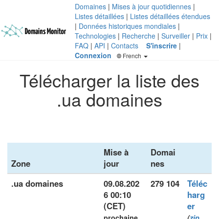
Domaines
|
Mises à jour quotidiennes
|
Listes détaillées
|
Listes détaillées étendues
|
Données historiques mondiales
|
Technologies
|
Recherche
|
Surveiller
|
Prix
|
FAQ
|
API
|
Contacts
S'inscrire
|
Connexion
French
Télécharger la liste des
.ua domaines
Mise à
Domai
Zone
jour
nes
.ua domaines
09.08.202
279 104
Téléc
6 00:10
harg
(CET)
er
prochaine
(
zip