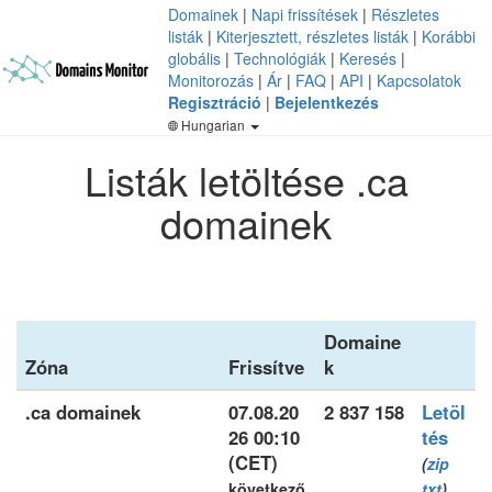
Domainek
|
Napi frissítések
|
Részletes
listák
|
Kiterjesztett, részletes listák
|
Korábbi
globális
|
Technológiák
|
Keresés
|
Monitorozás
|
Ár
|
FAQ
|
API
|
Kapcsolatok
Regisztráció
|
Bejelentkezés
Hungarian
Listák letöltése .ca
domainek
Domaine
Zóna
Frissítve
k
.ca domainek
07.08.20
2 837 158
Letöl
26 00:10
tés
(CET)
(
zip
következő
txt
)