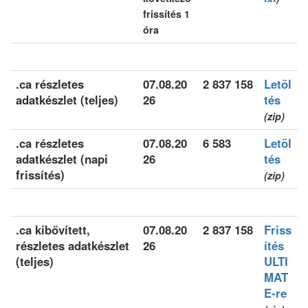
frissítés 1
óra
.ca részletes
07.08.20
2 837 158
Letöl
adatkészlet (teljes)
26
tés
(zip)
.ca részletes
07.08.20
6 583
Letöl
adatkészlet (napi
26
tés
frissítés)
(zip)
.ca kibővített,
07.08.20
2 837 158
Friss
részletes adatkészlet
26
ítés
(teljes)
ULTI
MAT
E-re