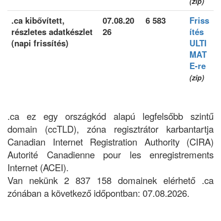
(zip)
.ca kibővített,
07.08.20
6 583
Friss
részletes adatkészlet
26
ítés
(napi frissítés)
ULTI
MAT
E-re
(zip)
.ca ez egy országkód alapú legfelsőbb szintű
domain (ccTLD), zóna regisztrátor karbantartja
Canadian Internet Registration Authority (CIRA)
Autorité Canadienne pour les enregistrements
Internet (ACEI).
Van nekünk 2 837 158 domainek elérhető .ca
zónában a következő időpontban: 07.08.2026.