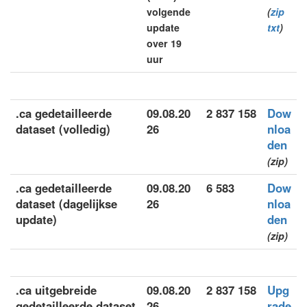
volgende
(
zip
update
txt
)
over 19
uur
.ca gedetailleerde
09.08.20
2 837 158
Dow
dataset (volledig)
26
nloa
den
(zip)
.ca gedetailleerde
09.08.20
6 583
Dow
dataset (dagelijkse
26
nloa
update)
den
(zip)
.ca uitgebreide
09.08.20
2 837 158
Upg
gedetailleerde dataset
26
rade