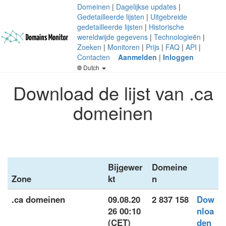
Domeinen
|
Dagelijkse updates
|
Gedetailleerde lijsten
|
Uitgebreide
gedetailleerde lijsten
|
Historische
wereldwijde gegevens
|
Technologieën
|
Zoeken
|
Monitoren
|
Prijs
|
FAQ
|
API
|
Contacten
Aanmelden
|
Inloggen
Dutch
Download de lijst van .ca
domeinen
Bijgewer
Domeine
Zone
kt
n
.ca domeinen
09.08.20
2 837 158
Dow
26 00:10
nloa
(CET)
den