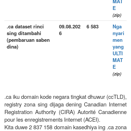
MAT
E
(zip)
.ca dataset rinci
09.08.202
6 583
Nga
sing ditambahi
6
nyari
(pembaruan saben
men
dina)
yang
ULTI
MAT
E
(zip)
.ca iku domain kode negara tingkat dhuwur (ccTLD),
registry zona sing dijaga dening Canadian Internet
Registration Authority (CIRA) Autorité Canadienne
pour les enregistrements Internet (ACEI).
Kita duwe 2 837 158 domain kasedhiya ing .ca zona