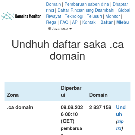
Domain
|
Pembaruan saben dina
|
Dhaptar
rinci
|
Daftar Rincian sing Ditambahi
|
Global
Riwayat
|
Teknologi
|
Telusuri
|
Monitor
|
Rega
|
FAQ
|
API
|
Kontak
Daftar
|
Mlebu
Javanese
Undhuh daftar saka .ca
domain
Diperbar
Zona
ui
Domain
.ca domain
09.08.202
2 837 158
Und
6 00:10
uh
(CET)
(
zip
pembarua
txt
)