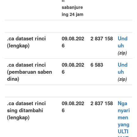
n
sabanjure
ing 24 jam
.ca dataset rinci
09.08.202
2 837 158
Und
(lengkap)
6
uh
(zip)
.ca dataset rinci
09.08.202
6 583
Und
(pembaruan saben
6
uh
dina)
(zip)
.ca dataset rinci
09.08.202
2 837 158
Nga
sing ditambahi
6
nyari
(lengkap)
men
yang
ULTI