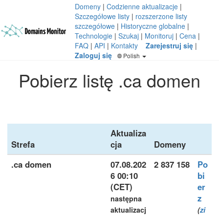
Domeny
|
Codzienne aktualizacje
|
Szczegółowe listy
|
rozszerzone listy
szczegółowe
|
Historyczne globalne
|
Technologie
|
Szukaj
|
Monitoruj
|
Cena
|
FAQ
|
API
|
Kontakty
Zarejestruj się
|
Zaloguj się
Polish
Pobierz listę .ca domen
Aktualiza
Strefa
cja
Domeny
.ca domen
07.08.202
2 837 158
Po
6 00:10
bi
(CET)
er
z
następna
aktualizacj
(
zi