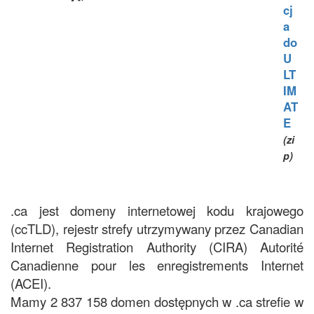
cj
a
do
U
LT
IM
AT
E
(zi
p)
.ca jest domeny internetowej kodu krajowego
(ccTLD), rejestr strefy utrzymywany przez Canadian
Internet Registration Authority (CIRA) Autorité
Canadienne pour les enregistrements Internet
(ACEI).
Mamy 2 837 158 domen dostępnych w .ca strefie w