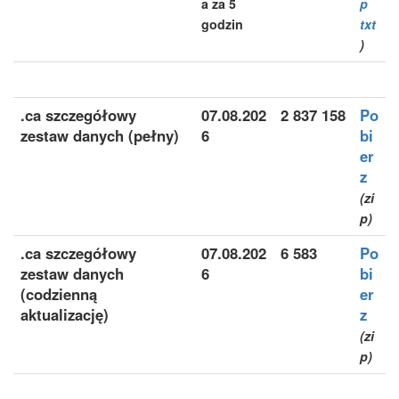
a za 5
p
godzin
txt
)
.ca szczegółowy
07.08.202
2 837 158
Po
zestaw danych (pełny)
6
bi
er
z
(zi
p)
.ca szczegółowy
07.08.202
6 583
Po
zestaw danych
6
bi
(codzienną
er
aktualizację)
z
(zi
p)