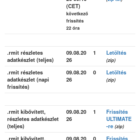
(CET)
következő
frissítés
22 óra
.rmit részletes
09.08.20
1
Letöltés
adatkészlet (teljes)
26
(zip)
.rmit részletes
09.08.20
0
Letöltés
adatkészlet (napi
26
(zip)
frissítés)
.rmit kibővített,
09.08.20
1
Frissítés
részletes adatkészlet
26
ULTIMATE
(teljes)
-re
(zip)
.rmit kibővített,
09.08.20
0
Frissítés