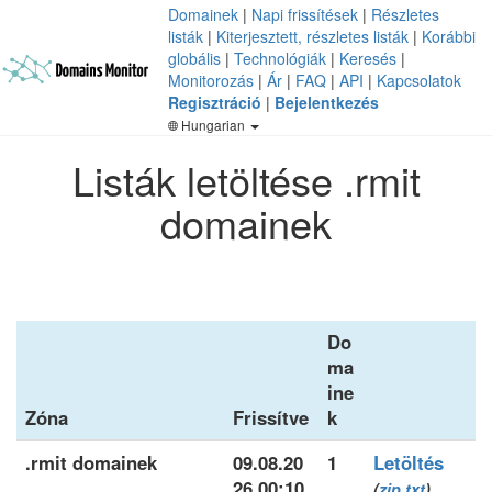
Domainek
|
Napi frissítések
|
Részletes
listák
|
Kiterjesztett, részletes listák
|
Korábbi
globális
|
Technológiák
|
Keresés
|
Monitorozás
|
Ár
|
FAQ
|
API
|
Kapcsolatok
Regisztráció
|
Bejelentkezés
Hungarian
Listák letöltése .rmit
domainek
Do
ma
ine
Zóna
Frissítve
k
.rmit domainek
09.08.20
1
Letöltés
26 00:10
(
zip
txt
)