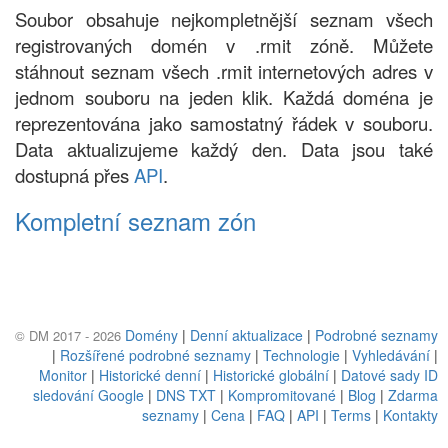
Soubor obsahuje nejkompletnější seznam všech
registrovaných domén v .rmit zóně. Můžete
stáhnout seznam všech .rmit internetových adres v
jednom souboru na jeden klik. Každá doména je
reprezentována jako samostatný řádek v souboru.
Data aktualizujeme každý den. Data jsou také
dostupná přes
API
.
Kompletní seznam zón
Domény
|
Denní aktualizace
|
Podrobné seznamy
© DM 2017 - 2026
|
Rozšířené podrobné seznamy
|
Technologie
|
Vyhledávání
|
Monitor
|
Historické denní
|
Historické globální
|
Datové sady ID
sledování Google
|
DNS TXT
|
Kompromitované
|
Blog
|
Zdarma
seznamy
|
Cena
|
FAQ
|
API
|
Terms
|
Kontakty