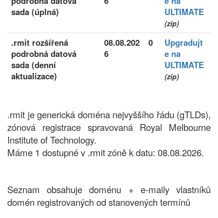
podrobná datová
6
e na
sada (úplná)
ULTIMATE
(zip)
.rmit rozšířená
08.08.202
0
Upgradujt
podrobná datová
6
e na
sada (denní
ULTIMATE
aktualizace)
(zip)
.rmit je generická doména nejvyššího řádu (gTLDs),
zónová registrace spravovaná Royal Melbourne
Institute of Technology.
Máme 1 dostupné v .rmit zóně k datu: 08.08.2026.
Seznam obsahuje doménu + e-maily vlastníků
domén registrovaných od stanovených termínů