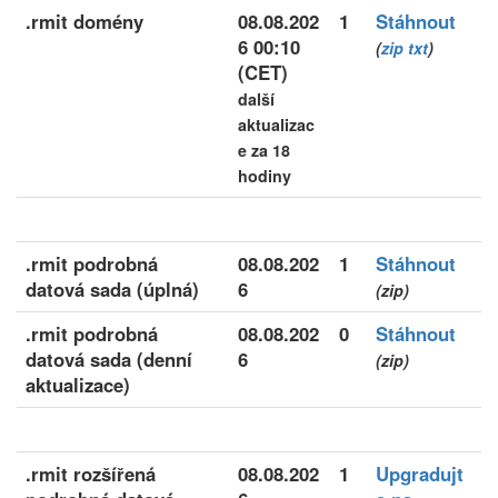
.rmit domény
08.08.202
1
Stáhnout
6 00:10
(
zip
txt
)
(CET)
další
aktualizac
e za 18
hodiny
.rmit podrobná
08.08.202
1
Stáhnout
datová sada (úplná)
6
(zip)
.rmit podrobná
08.08.202
0
Stáhnout
datová sada (denní
6
(zip)
aktualizace)
.rmit rozšířená
08.08.202
1
Upgradujt