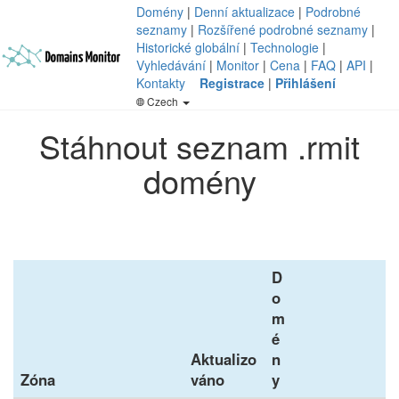
Domény
|
Denní aktualizace
|
Podrobné
seznamy
|
Rozšířené podrobné seznamy
|
Historické globální
|
Technologie
|
Vyhledávání
|
Monitor
|
Cena
|
FAQ
|
API
|
Kontakty
Registrace
|
Přihlášení
Czech
Stáhnout seznam .rmit
domény
D
o
m
é
Aktualizo
n
Zóna
váno
y