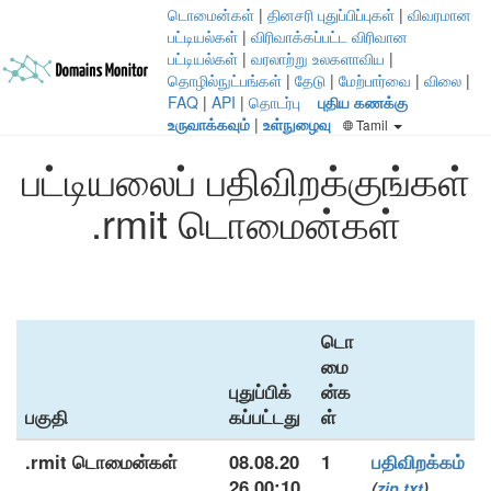
டொமைன்கள்
|
தினசரி புதுப்பிப்புகள்
|
விவரமான
பட்டியல்கள்
|
விரிவாக்கப்பட்ட விரிவான
பட்டியல்கள்
|
வரலாற்று உலகளாவிய
|
தொழில்நுட்பங்கள்
|
தேடு
|
மேற்பார்வை
|
விலை
|
FAQ
|
API
|
தொடர்பு
புதிய கணக்கு
உருவாக்கவும்
|
உள்நுழைவு
Tamil
பட்டியலைப் பதிவிறக்குங்கள்
.rmit டொமைன்கள்
டொ
மை
புதுப்பிக்
ன்க
பகுதி
கப்பட்டது
ள்
.rmit டொமைன்கள்
08.08.20
1
பதிவிறக்கம்
26 00:10
(
zip
txt
)