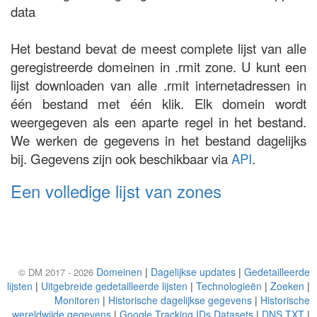
data
Het bestand bevat de meest complete lijst van alle
geregistreerde domeinen in .rmit zone. U kunt een
lijst downloaden van alle .rmit internetadressen in
één bestand met één klik. Elk domein wordt
weergegeven als een aparte regel in het bestand.
We werken de gegevens in het bestand dagelijks
bij. Gegevens zijn ook beschikbaar via
API
.
Een volledige lijst van zones
Domeinen
|
Dagelijkse updates
|
Gedetailleerde
© DM 2017 - 2026
lijsten
|
Uitgebreide gedetailleerde lijsten
|
Technologieën
|
Zoeken
|
Monitoren
|
Historische dagelijkse gegevens
|
Historische
wereldwijde gegevens
|
Google Tracking IDs Datasets
|
DNS TXT
|