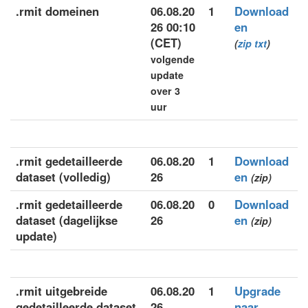
.rmit domeinen
06.08.20
1
Download
26 00:10
en
(CET)
(
zip
txt
)
volgende
update
over 3
uur
.rmit gedetailleerde
06.08.20
1
Download
dataset (volledig)
26
en
(zip)
.rmit gedetailleerde
06.08.20
0
Download
dataset (dagelijkse
26
en
(zip)
update)
.rmit uitgebreide
06.08.20
1
Upgrade
gedetailleerde dataset
26
naar