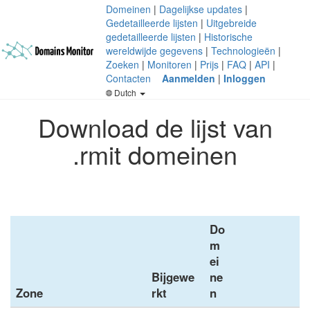
Domeinen
|
Dagelijkse updates
|
Gedetailleerde lijsten
|
Uitgebreide
gedetailleerde lijsten
|
Historische
wereldwijde gegevens
|
Technologieën
|
Zoeken
|
Monitoren
|
Prijs
|
FAQ
|
API
|
Contacten
Aanmelden
|
Inloggen
Dutch
Download de lijst van
.rmit domeinen
Do
m
ei
Bijgewe
ne
Zone
rkt
n