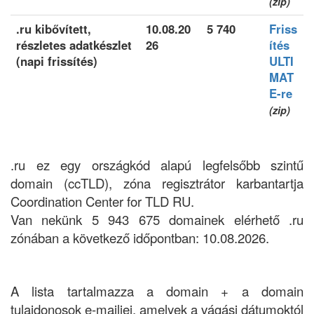
(zip)
.ru kibővített,
10.08.20
5 740
Friss
részletes adatkészlet
26
ítés
(napi frissítés)
ULTI
MAT
E-re
(zip)
.ru ez egy országkód alapú legfelsőbb szintű
domain (ccTLD), zóna regisztrátor karbantartja
Coordination Center for TLD RU.
Van nekünk 5 943 675 domainek elérhető .ru
zónában a következő időpontban: 10.08.2026.
A lista tartalmazza a domain + a domain
tulajdonosok e-mailjei, amelyek a vágási dátumoktól