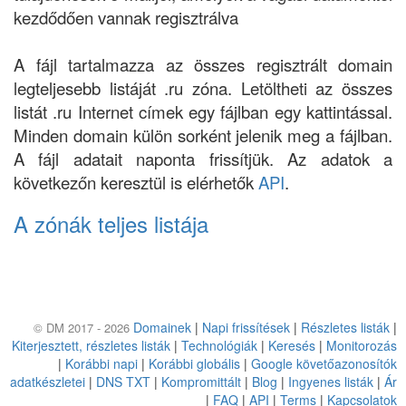
kezdődően vannak regisztrálva
A fájl tartalmazza az összes regisztrált domain
legteljesebb listáját .ru zóna. Letöltheti az összes
listát .ru Internet címek egy fájlban egy kattintással.
Minden domain külön sorként jelenik meg a fájlban.
A fájl adatait naponta frissítjük. Az adatok a
következőn keresztül is elérhetők
API
.
A zónák teljes listája
Domainek
|
Napi frissítések
|
Részletes listák
|
© DM 2017 - 2026
Kiterjesztett, részletes listák
|
Technológiák
|
Keresés
|
Monitorozás
|
Korábbi napi
|
Korábbi globális
|
Google követőazonosítók
adatkészletei
|
DNS TXT
|
Kompromittált
|
Blog
|
Ingyenes listák
|
Ár
|
FAQ
|
API
|
Terms
|
Kapcsolatok