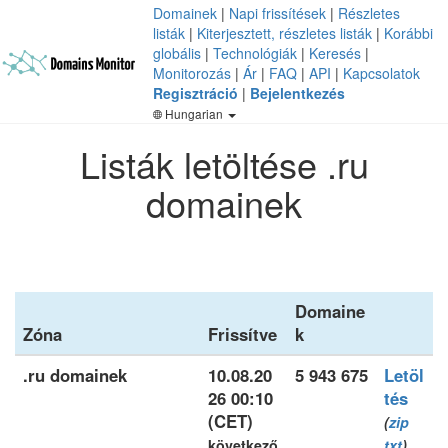
Domainek
|
Napi frissítések
|
Részletes
listák
|
Kiterjesztett, részletes listák
|
Korábbi
globális
|
Technológiák
|
Keresés
|
Monitorozás
|
Ár
|
FAQ
|
API
|
Kapcsolatok
Regisztráció
|
Bejelentkezés
Hungarian
Listák letöltése .ru
domainek
Domaine
Zóna
Frissítve
k
.ru domainek
10.08.20
5 943 675
Letöl
26 00:10
tés
(CET)
(
zip
következő
txt
)