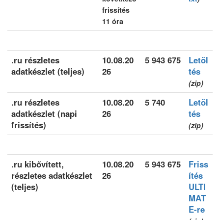
frissítés
11 óra
.ru részletes
10.08.20
5 943 675
Letöl
adatkészlet (teljes)
26
tés
(zip)
.ru részletes
10.08.20
5 740
Letöl
adatkészlet (napi
26
tés
frissítés)
(zip)
.ru kibővített,
10.08.20
5 943 675
Friss
részletes adatkészlet
26
ítés
(teljes)
ULTI
MAT
E-re