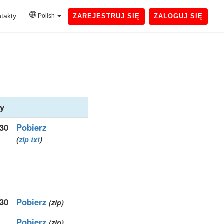
takty
Polish
ZAREJESTRUJ SIĘ
ZALOGUJ SIĘ
y
830
Pobierz
(
zip
txt
)
830
Pobierz
(zip)
Pobierz
(zip)