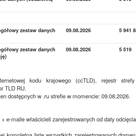
zegółowy zestaw danych
09.08.2026
5 941 
zegółowy zestaw danych
09.08.2026
5 519
ję)
ternetowej kodu krajowego (ccTLD), rejestr stref
for TLD RU.
 dostępnych w .ru strefie w momencie: 09.08.2026.
+ e-maile właścicieli zarejestrowanych od daty odcięcia
iej kompletną listę wszystkich zarejestrowanych domen