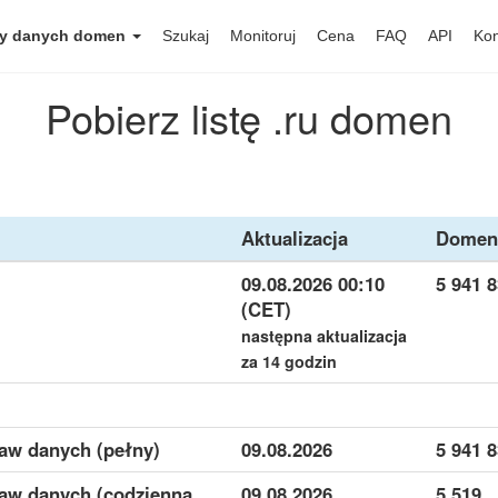
y danych domen
Szukaj
Monitoruj
Cena
FAQ
API
Kon
Pobierz listę .ru domen
Aktualizacja
Domen
09.08.2026 00:10
5 941 
(CET)
następna aktualizacja
za 14 godzin
taw danych (pełny)
09.08.2026
5 941 
taw danych (codzienną
09.08.2026
5 519