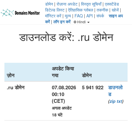
डोमेन
|
रोज़ाना अपडेट
|
विस्तृत सूचियाँ
|
एक्सटेंडेड
डिटेल्ड लिस्ट
|
ऐतिहासिक ग्लोबल
|
तकनीक
|
खोजें
|
मॉनिटर करें
|
मूल्य
|
FAQ
|
API
|
संपर्क
साइन अप
करें
|
लॉग इन करें
Hindi
डाउनलोड करें: .ru डोमेन
अपडेट किया
ज़ोन
गया
डोमेन
.ru डोमेन
07.08.2026
5 941 922
डाउनलो
00:10
ड
(CET)
(
zip
txt
)
अगला अपडेट
18 घंटे