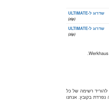
שדרוג ל-ULTIMATE
(zip)
שדרוג ל-ULTIMATE
(zip)
ם שנרשמו ביותר ומלאה ב .bauhaus אזור. ניתן להוריד רשימה של כל
רה נפרדת בקובץ. אנחנו