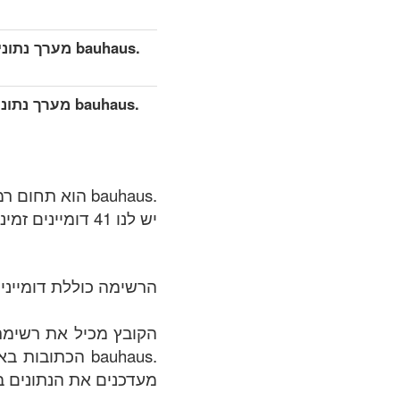
.bauhaus מערך נתונים מפורט מורחב (מלא)
.bauhaus מערך
.bauhaus הוא תחום רמת גנרים (gTLDs), רשומת אזור שמתוחזקת על ידי Werkhaus GmbH.
יש לנו 41 דומיינים זמינים ב .bauhaus אזור בתאריך של: 08.08.2026.
הרשימה כוללת דומיינים
.bauhaus הכתו
מעדכנים את הנתונים בק