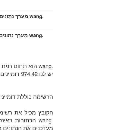
.wang מערך נתונים מפורט מורחב (מלא)
.wang מערך נתו
.wang הוא תחום רמת גנרים (gTLDs), רשומת אזור שמתוחזקת על ידי Zodiac Wang Limited.
יש לנו 42 974 דומיינים זמינים ב .wang אזור בתאריך של: 08.08.2026.
הרשימה כוללת דומיינים
.wang הכתובות ב
מעדכנים את הנתונים בק