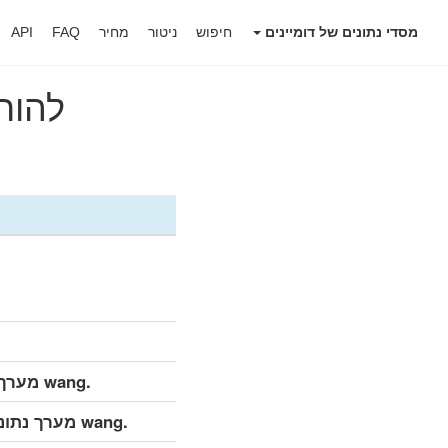
מסדי נתונים של דומיינים
חיפוש
ניטור
מחיר
FAQ
API
להוריד 
.wang מערך נתונים מפורט (מלא)
.wang מערך נתונים מפורט (עדכון יומי)