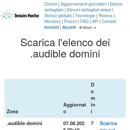
Domini
|
Aggiornamenti giornalieri
|
Elenco
dettagliato
|
Elenchi dettagliati estesi
|
Storico globale
|
Tecnologie
|
Ricerca
|
Monitora
|
Prezzo
|
FAQ
|
API
|
Contatti
Iscriviti
|
Accedi
Italian
Scarica l'elenco dei
.audible domini
D
o
m
Aggiornat
in
Zona
o
i
.audible domini
07.08.202
7
Scarica
6 00:10