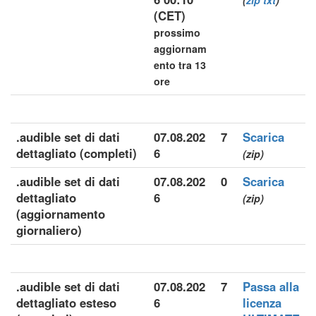
(
zip
txt
)
(CET)
prossimo
aggiornam
ento tra 13
ore
.audible set di dati
07.08.202
7
Scarica
dettagliato (completi)
6
(zip)
.audible set di dati
07.08.202
0
Scarica
dettagliato
6
(zip)
(aggiornamento
giornaliero)
.audible set di dati
07.08.202
7
Passa alla
dettagliato esteso
6
licenza