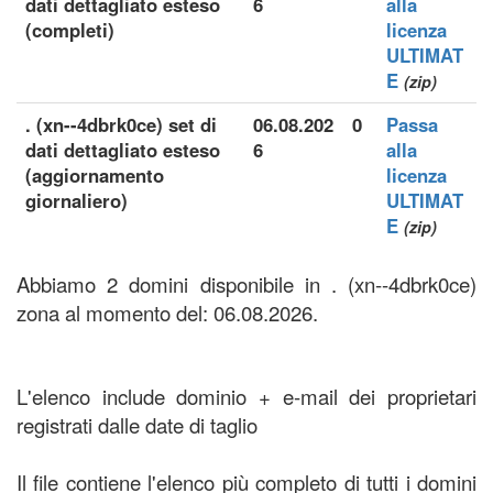
dati dettagliato esteso
6
alla
(completi)
licenza
ULTIMAT
E
(zip)
. (xn--4dbrk0ce) set di
06.08.202
0
Passa
dati dettagliato esteso
6
alla
(aggiornamento
licenza
giornaliero)
ULTIMAT
E
(zip)
Abbiamo 2 domini disponibile in . (xn--4dbrk0ce)
zona al momento del: 06.08.2026.
L'elenco include dominio + e-mail dei proprietari
registrati dalle date di taglio
Il file contiene l'elenco più completo di tutti i domini