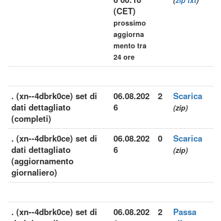
(
zip
txt
)
(CET)
prossimo
aggiorna
mento tra
24 ore
. (xn--4dbrk0ce) set di
06.08.202
2
Scarica
dati dettagliato
6
(zip)
(completi)
. (xn--4dbrk0ce) set di
06.08.202
0
Scarica
dati dettagliato
6
(zip)
(aggiornamento
giornaliero)
. (xn--4dbrk0ce) set di
06.08.202
2
Passa