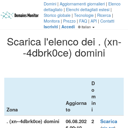
Domini
|
Aggiornamenti giornalieri
|
Elenco
dettagliato
|
Elenchi dettagliati estesi
|
Storico globale
|
Tecnologie
|
Ricerca
|
Monitora
|
Prezzo
|
FAQ
|
API
|
Contatti
Iscriviti
|
Accedi
Italian
Scarica l'elenco dei . (xn-
-4dbrk0ce) domini
D
o
m
Aggiorna
in
Zona
to
i
. (xn--4dbrk0ce) domini
06.08.202
2
Scarica
6 00:10