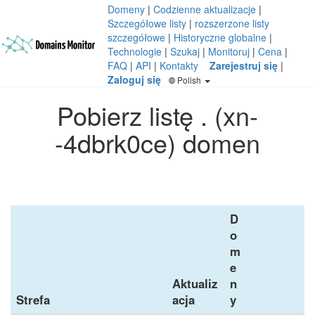
Domeny
|
Codzienne aktualizacje
|
Szczegółowe listy
|
rozszerzone listy
szczegółowe
|
Historyczne globalne
|
Technologie
|
Szukaj
|
Monitoruj
|
Cena
|
FAQ
|
API
|
Kontakty
Zarejestruj się
|
Zaloguj się
Polish
Pobierz listę . (xn-
-4dbrk0ce) domen
D
o
m
e
Aktualiz
n
Strefa
acja
y