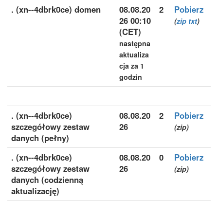
. (xn--4dbrk0ce) domen
08.08.20
2
Pobierz
26 00:10
(
zip
txt
)
(CET)
następna
aktualiza
cja za 1
godzin
. (xn--4dbrk0ce)
08.08.20
2
Pobierz
szczegółowy zestaw
26
(zip)
danych (pełny)
. (xn--4dbrk0ce)
08.08.20
0
Pobierz
szczegółowy zestaw
26
(zip)
danych (codzienną
aktualizację)