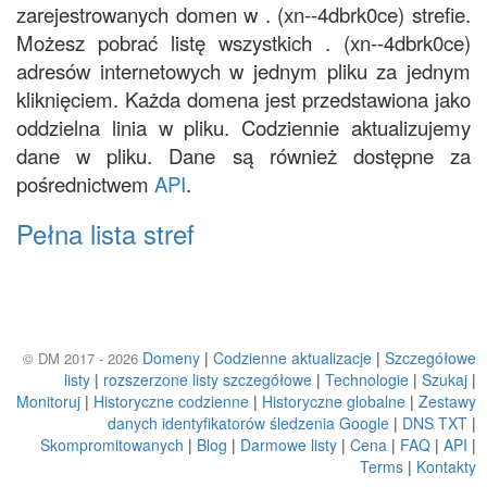
zarejestrowanych domen w . (xn--4dbrk0ce) strefie.
Możesz pobrać listę wszystkich . (xn--4dbrk0ce)
adresów internetowych w jednym pliku za jednym
kliknięciem. Każda domena jest przedstawiona jako
oddzielna linia w pliku. Codziennie aktualizujemy
dane w pliku. Dane są również dostępne za
pośrednictwem
API
.
Pełna lista stref
Domeny
|
Codzienne aktualizacje
|
Szczegółowe
© DM 2017 - 2026
listy
|
rozszerzone listy szczegółowe
|
Technologie
|
Szukaj
|
Monitoruj
|
Historyczne codzienne
|
Historyczne globalne
|
Zestawy
danych identyfikatorów śledzenia Google
|
DNS TXT
|
Skompromitowanych
|
Blog
|
Darmowe listy
|
Cena
|
FAQ
|
API
|
Terms
|
Kontakty