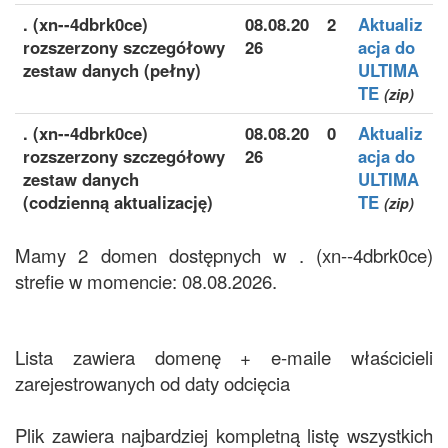
. (xn--4dbrk0ce)
08.08.20
2
Aktualiz
rozszerzony szczegółowy
26
acja do
zestaw danych (pełny)
ULTIMA
TE
(zip)
. (xn--4dbrk0ce)
08.08.20
0
Aktualiz
rozszerzony szczegółowy
26
acja do
zestaw danych
ULTIMA
(codzienną aktualizację)
TE
(zip)
Mamy 2 domen dostępnych w . (xn--4dbrk0ce)
strefie w momencie: 08.08.2026.
Lista zawiera domenę + e-maile właścicieli
zarejestrowanych od daty odcięcia
Plik zawiera najbardziej kompletną listę wszystkich