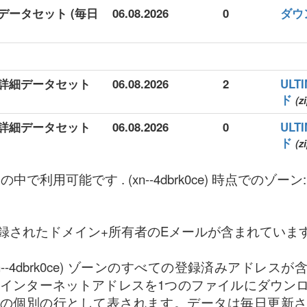
) 詳細データセット (毎日
06.08.2026
0
ダウ
) 拡張詳細データセット
06.08.2026
2
UL
ド
(z
) 拡張詳細データセット
06.08.2026
0
UL
ド
(z
で利用可能です . (xn--4dbrk0ce) 時点でのゾーン: 06
録されたドメイン+所有者のEメールが含まれていま
xn--4dbrk0ce) ゾーンのすべての登録済みアドレ
dbrk0ce) インターネットアドレスを1つのファイルにダ
の個別の行として表されます。データは毎日更新