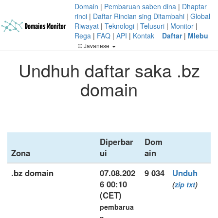
Domain
|
Pembaruan saben dina
|
Dhaptar
rinci
|
Daftar Rincian sing Ditambahi
|
Global
Riwayat
|
Teknologi
|
Telusuri
|
Monitor
|
Rega
|
FAQ
|
API
|
Kontak
Daftar
|
Mlebu
Javanese
Undhuh daftar saka .bz
domain
Diperbar
Dom
Zona
ui
ain
.bz domain
07.08.202
9 034
Unduh
6 00:10
(
zip
txt
)
(CET)
pembarua