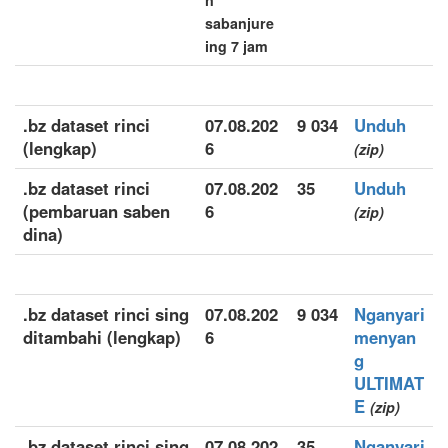
n
sabanjure
ing 7 jam
.bz dataset rinci
07.08.202
9 034
Unduh
(lengkap)
6
(zip)
.bz dataset rinci
07.08.202
35
Unduh
(pembaruan saben
6
(zip)
dina)
.bz dataset rinci sing
07.08.202
9 034
Nganyari
ditambahi (lengkap)
6
menyan
g
ULTIMAT
E
(zip)
.bz dataset rinci sing
07.08.202
35
Nganyari