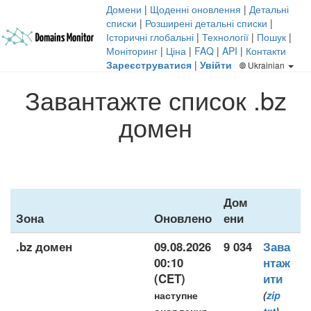
Домени
|
Щоденні оновлення
|
Детальні
списки
|
Розширені детальні списки
|
Історичні глобальні
|
Технології
|
Пошук
|
Моніторинг
|
Ціна
|
FAQ
|
API
|
Контакти
Зареєструватися
|
Увійти
Ukrainian
Завантажте список .bz
домен
Дом
Зона
Оновлено
ени
.bz домен
09.08.2026
9 034
Зава
00:10
нтаж
(CET)
ити
наступне
(
zip