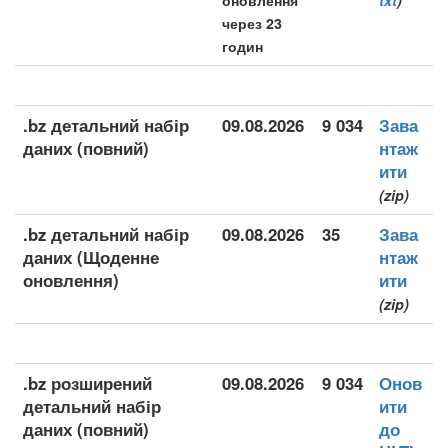
оновлення
txt
)
через 23
годин
.bz детальний набір
09.08.2026
9 034
Зава
даних (повний)
нтаж
ити
(zip)
.bz детальний набір
09.08.2026
35
Зава
даних (Щоденне
нтаж
оновлення)
ити
(zip)
.bz розширений
09.08.2026
9 034
Онов
детальний набір
ити
даних (повний)
до