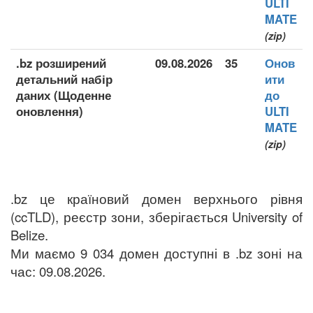
ULTI
MATE
(zip)
.bz розширений
09.08.2026
35
Онов
детальний набір
ити
даних (Щоденне
до
оновлення)
ULTI
MATE
(zip)
.bz це країновий домен верхнього рівня
(ccTLD), реєстр зони, зберігається University of
Belize.
Ми маємо 9 034 домен доступні в .bz зоні на
час: 09.08.2026.