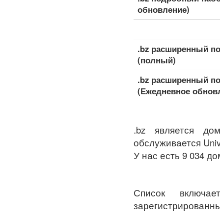
обновление)
.bz расширенный п
(полный)
.bz расширенный п
(Ежедневное обнов
.bz является до
обслуживается Univer
У нас есть 9 034 до
Список включа
зарегистрированны