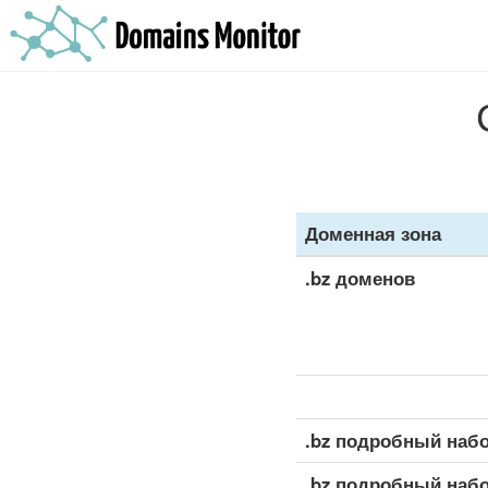
Доменная зона
.bz доменов
.bz подробный наб
.bz подробный наб