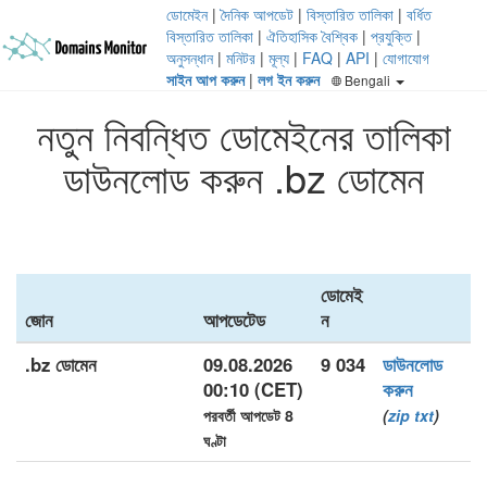
ডোমেইন
|
দৈনিক আপডেট
|
বিস্তারিত তালিকা
|
বর্ধিত
বিস্তারিত তালিকা
|
ঐতিহাসিক বৈশ্বিক
|
প্রযুক্তি
|
অনুসন্ধান
|
মনিটর
|
মূল্য
|
FAQ
|
API
|
যোগাযোগ
সাইন আপ করুন
|
লগ ইন করুন
Bengali
নতুন নিবন্ধিত ডোমেইনের তালিকা
ডাউনলোড করুন .bz ডোমেন
ডোমেই
জোন
আপডেটেড
ন
.bz ডোমেন
09.08.2026
9 034
ডাউনলোড
00:10 (CET)
করুন
পরবর্তী আপডেট 8
(
zip
txt
)
ঘণ্টা