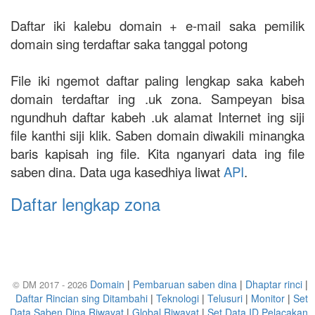
Daftar iki kalebu domain + e-mail saka pemilik
domain sing terdaftar saka tanggal potong
File iki ngemot daftar paling lengkap saka kabeh
domain terdaftar ing .uk zona. Sampeyan bisa
ngundhuh daftar kabeh .uk alamat Internet ing siji
file kanthi siji klik. Saben domain diwakili minangka
baris kapisah ing file. Kita nganyari data ing file
saben dina. Data uga kasedhiya liwat
API
.
Daftar lengkap zona
Domain
|
Pembaruan saben dina
|
Dhaptar rinci
|
© DM 2017 - 2026
Daftar Rincian sing Ditambahi
|
Teknologi
|
Telusuri
|
Monitor
|
Set
Data Saben Dina Riwayat
|
Global Riwayat
|
Set Data ID Pelacakan