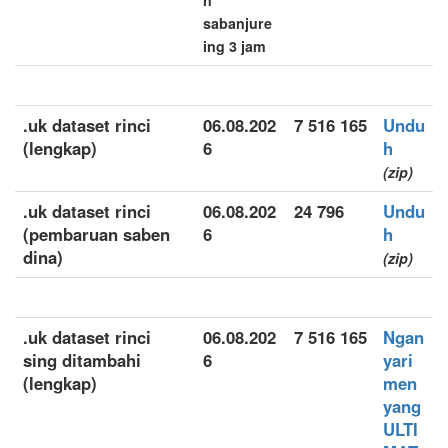
n
sabanjure
ing 3 jam
.uk dataset rinci
06.08.202
7 516 165
Undu
(lengkap)
6
h
(zip)
.uk dataset rinci
06.08.202
24 796
Undu
(pembaruan saben
6
h
dina)
(zip)
.uk dataset rinci
06.08.202
7 516 165
Ngan
sing ditambahi
6
yari
(lengkap)
men
yang
ULTI