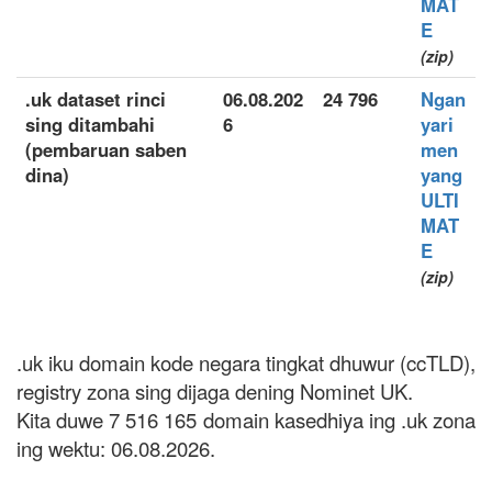
MAT
E
(zip)
.uk dataset rinci
06.08.202
24 796
Ngan
sing ditambahi
6
yari
(pembaruan saben
men
dina)
yang
ULTI
MAT
E
(zip)
.uk iku domain kode negara tingkat dhuwur (ccTLD),
registry zona sing dijaga dening Nominet UK.
Kita duwe 7 516 165 domain kasedhiya ing .uk zona
ing wektu: 06.08.2026.