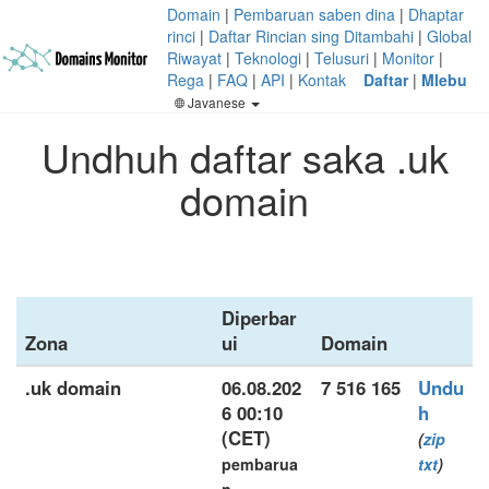
Domain
|
Pembaruan saben dina
|
Dhaptar
rinci
|
Daftar Rincian sing Ditambahi
|
Global
Riwayat
|
Teknologi
|
Telusuri
|
Monitor
|
Rega
|
FAQ
|
API
|
Kontak
Daftar
|
Mlebu
Javanese
Undhuh daftar saka .uk
domain
Diperbar
Zona
ui
Domain
.uk domain
06.08.202
7 516 165
Undu
6 00:10
h
(CET)
(
zip
pembarua
txt
)