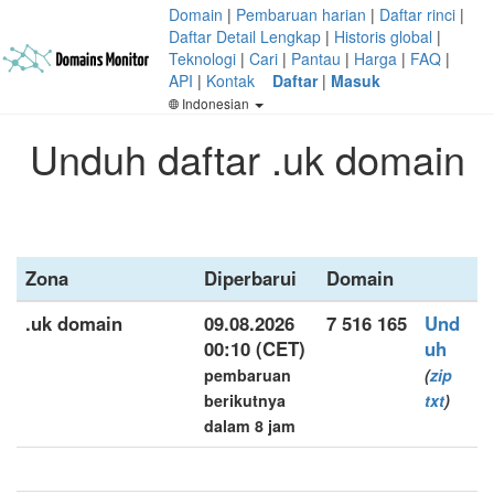
Domain
|
Pembaruan harian
|
Daftar rinci
|
Daftar Detail Lengkap
|
Historis global
|
Teknologi
|
Cari
|
Pantau
|
Harga
|
FAQ
|
API
|
Kontak
Daftar
|
Masuk
Indonesian
Unduh daftar .uk domain
Zona
Diperbarui
Domain
.uk domain
09.08.2026
7 516 165
Und
00:10 (CET)
uh
pembaruan
(
zip
berikutnya
txt
)
dalam 8 jam