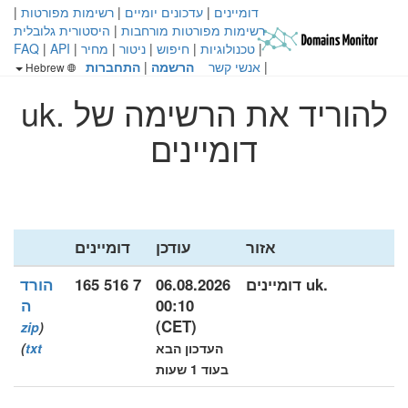
דומיינים
|
עדכונים יומיים
|
רשימות מפורטות
|
רשימות מפורטות מורחבות
|
היסטורית גלובלית
|
טכנולוגיות
|
חיפוש
|
ניטור
|
מחיר
|
API
|
FAQ
|
אנשי קשר
הרשמה
|
התחברות
Hebrew
להוריד את הרשימה של .uk
דומיינים
אזור
עודכן
דומיינים
.uk דומיינים
06.08.2026
7 516 165
הורד
00:10
ה
(CET)
zip
(
העדכון הבא
txt
)
בעוד 1 שעות